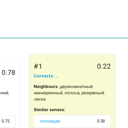
#1
0.22
0.78
Contexts: …
Neighbours:
двухкомнатный
,
ский
,
маневренный
,
полоса
,
резервный
,
леска
Similar senses:
0.75
половцев
0.58