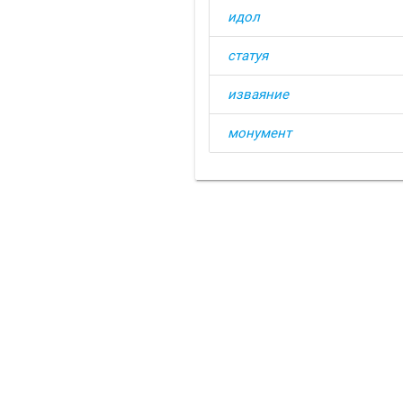
идол
статуя
изваяние
монумент