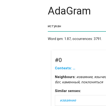
AdaGram
Word ipm: 1.87, occurrences: 3791.
#0
Contexts: …
Neighbours:
изваяние
,
языче
бог
,
каменный
,
поклоняться
Similar senses:
изваяние