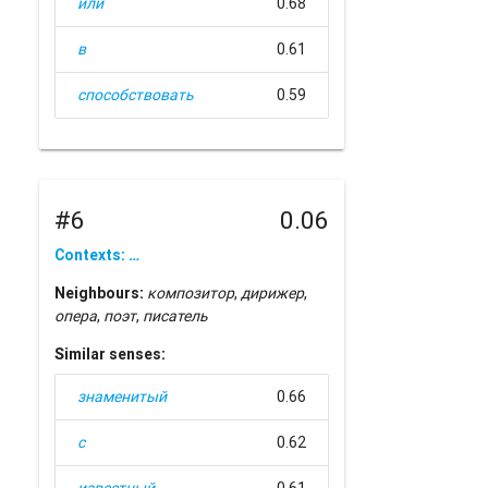
или
0.68
в
0.61
способствовать
0.59
#6
0.06
Contexts: …
Neighbours:
композитор
,
дирижер
,
опера
,
поэт
,
писатель
Similar senses:
знаменитый
0.66
с
0.62