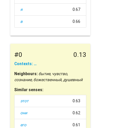
я
0.67
в
0.66
#0
0.13
Contexts: …
Neighbours:
бытие
,
чувство
,
сознание
,
божественный
,
душевный
Similar senses:
этот
0.63
они
0.62
его
0.61