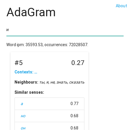
About
AdaGram
Word ipm: 35593.53, occurrences: 72028507.
#5
0.27
Contexts: …
Neighbours:
ты
,
я
,
не
,
знать
,
сказать
Similar senses:
а
0.77
но
0.68
он
0.68