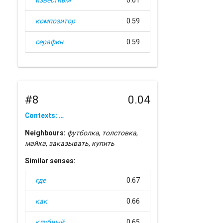
известный
0.61
композитор
0.59
серафин
0.59
#8
0.04
Contexts: …
Neighbours:
футболка
,
толстовка
,
майка
,
заказывать
,
купить
Similar senses:
где
0.67
как
0.66
клубный
0.65