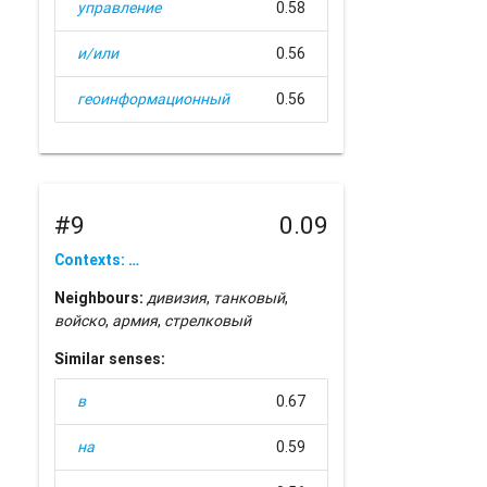
управление
0.58
и/или
0.56
геоинформационный
0.56
#9
0.09
Contexts: …
Neighbours:
дивизия
,
танковый
,
войско
,
армия
,
стрелковый
Similar senses:
в
0.67
на
0.59