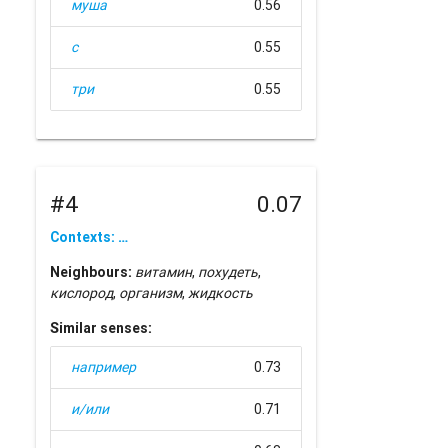
муша
0.56
с
0.55
три
0.55
#4
0.07
Contexts: …
Neighbours:
витамин
,
похудеть
,
кислород
,
организм
,
жидкость
Similar senses:
например
0.73
и/или
0.71