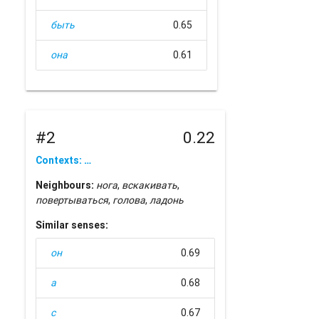
быть
0.65
она
0.61
#2
0.22
Contexts: …
Neighbours:
нога
,
вскакивать
,
повертываться
,
голова
,
ладонь
Similar senses:
он
0.69
а
0.68
с
0.67