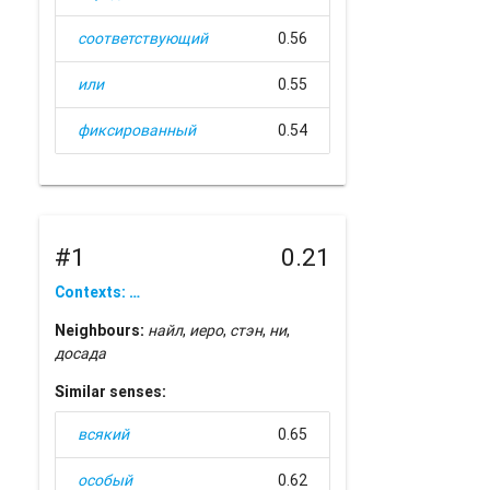
соответствующий
0.56
или
0.55
фиксированный
0.54
#1
0.21
Contexts: …
Neighbours:
найл
,
иеро
,
стэн
,
ни
,
досада
Similar senses:
всякий
0.65
особый
0.62