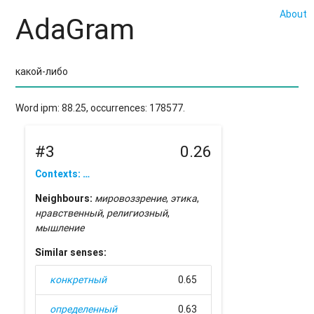
About
AdaGram
Word ipm: 88.25, occurrences: 178577.
#3
0.26
Contexts: …
Neighbours:
мировоззрение
,
этика
,
нравственный
,
религиозный
,
мышление
Similar senses:
конкретный
0.65
определенный
0.63