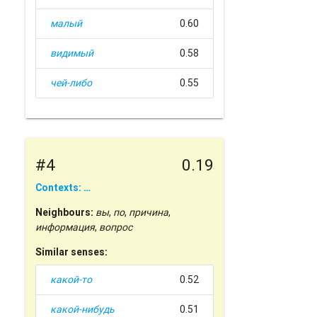
малый
0.60
видимый
0.58
чей-либо
0.55
#4
0.19
Contexts: …
Neighbours:
вы
,
по
,
причина
,
информация
,
вопрос
Similar senses:
какой-то
0.52
какой-нибудь
0.51