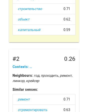
строительство
0.71
объект
0.62
капитальный
0.59
#2
0.26
Contexts: …
Neighbours:
год
,
проходить
,
ремонт
,
линкор
,
крейсер
Similar senses:
ремонт
0.71
отремонтировать
0.63