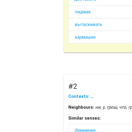
пиджак
вытаскивать
кармашек
#2
Contexts: …
Neighbours:
ни
,
у
,
грош
,
что
,
г
Similar senses:
бумажник