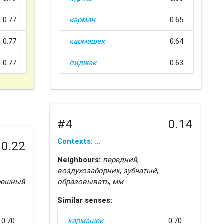
0.77
карман
0.65
0.77
кармашек
0.64
0.77
пиджак
0.63
#4
0.14
Contexts: …
0.22
Neighbours:
передний
,
воздухозаборник
,
зубчатый
,
решный
образовывать
,
мм
Similar senses:
0.70
кармашек
0.70