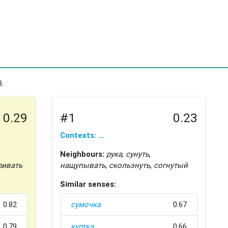
.
0.29
#1
0.23
Contexts: …
Neighbours:
рука
,
сунуть
,
ривать
нащупывать
,
скользнуть
,
согнутый
Similar senses:
0.82
сумочка
0.67
0.79
куртка
0.66