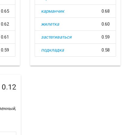
0.65
карманчик
0.68
0.62
жилетка
0.60
0.61
застегиваться
0.59
0.59
подкладка
0.58
0.12
венный
,