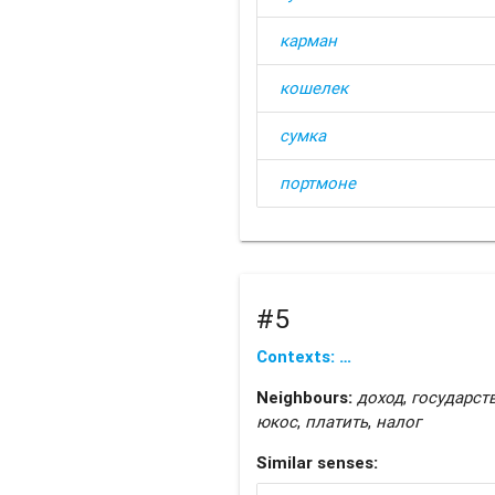
карман
кошелек
сумка
портмоне
#5
Contexts: …
Neighbours:
доход
,
государст
юкос
,
платить
,
налог
Similar senses: