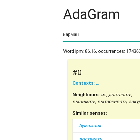
AdaGram
Word ipm: 86.16, occurrences: 174363
#0
Contexts: …
Neighbours:
из
,
доставать
,
вынимать
,
вытаскивать
,
заку
Similar senses:
бумажник
доставать