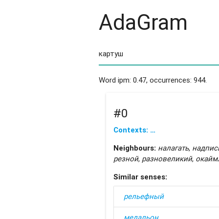
AdaGram
Word ipm: 0.47, occurrences: 944.
#0
Contexts: …
Neighbours:
налагать
,
надпис
резной
,
разновеликий
,
окайм
Similar senses:
рельефный
медальон