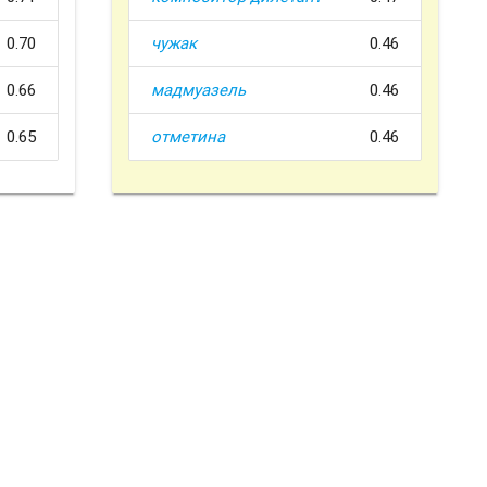
0.70
чужак
0.46
0.66
мадмуазель
0.46
0.65
отметина
0.46