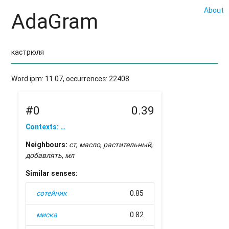
About
AdaGram
Word ipm: 11.07, occurrences: 22408.
#0
0.39
Contexts: …
Neighbours:
ст
,
масло
,
растительный
,
добавлять
,
мл
Similar senses:
сотейник
0.85
миска
0.82