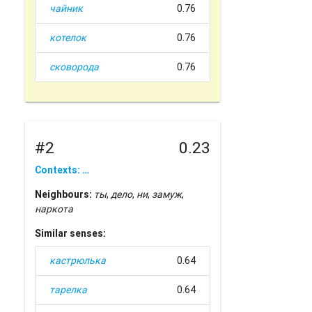
чайник
0.76
котелок
0.76
сковорода
0.76
#2
0.23
Contexts: …
Neighbours:
ты
,
дело
,
ни
,
замуж
,
наркота
Similar senses:
кастрюлька
0.64
тарелка
0.64