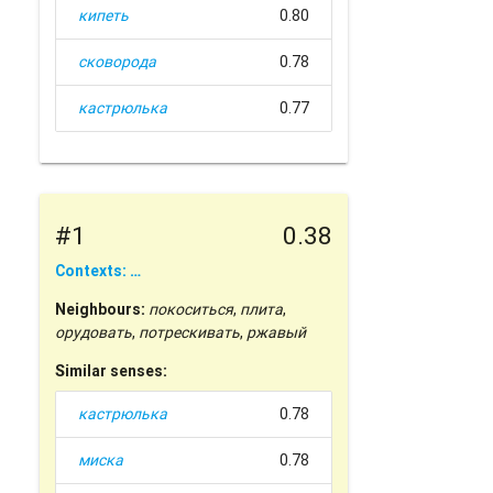
кипеть
0.80
сковорода
0.78
кастрюлька
0.77
#1
0.38
Contexts: …
Neighbours:
покоситься
,
плита
,
орудовать
,
потрескивать
,
ржавый
Similar senses:
кастрюлька
0.78
миска
0.78