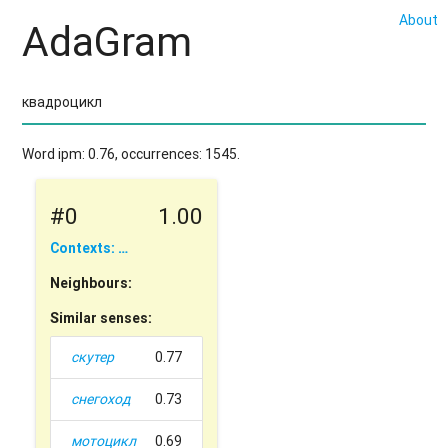
About
AdaGram
Word ipm: 0.76, occurrences: 1545.
#0
1.00
Contexts: …
Neighbours:
Similar senses:
скутер
0.77
снегоход
0.73
мотоцикл
0.69