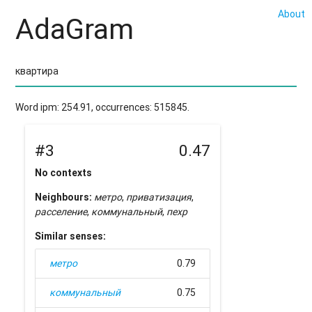
About
AdaGram
Word ipm: 254.91, occurrences: 515845.
#3
0.47
No contexts
Neighbours:
метро
,
приватизация
,
расселение
,
коммунальный
,
пехр
Similar senses:
метро
0.79
коммунальный
0.75