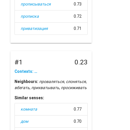
прописываться
0.73
прописка
0.72
приватизация
0.71
#1
0.23
Contexts: …
Neighbours:
проваляться
,
слоняться
,
вбегать
,
прихватывать
,
просиживать
Similar senses:
комната
0.77
дом
0.70