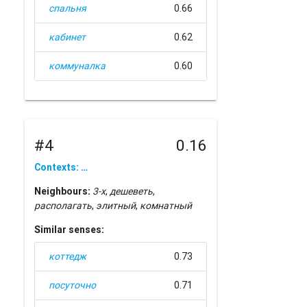
спальня
0.66
кабинет
0.62
коммуналка
0.60
#4
0.16
Contexts: …
Neighbours:
3-х
,
дешеветь
,
располагать
,
элитный
,
комнатный
Similar senses:
коттедж
0.73
посуточно
0.71