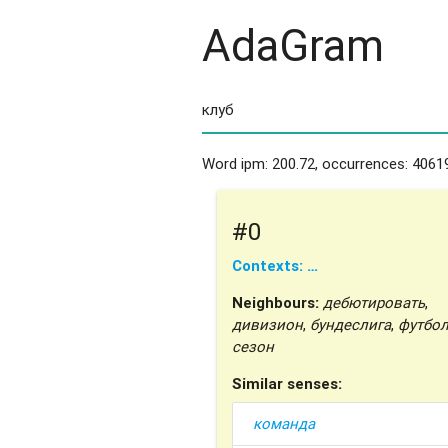
AdaGram
Word ipm: 200.72, occurrences: 4061
#0
Contexts: …
Neighbours:
дебютировать
,
дивизион
,
бундеслига
,
футбо
сезон
Similar senses:
команда