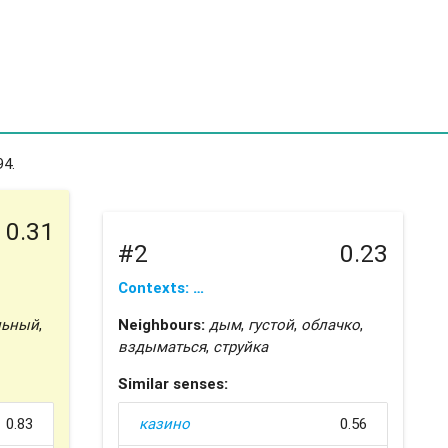
94.
0.31
#2
0.23
Contexts: …
льный
,
Neighbours:
дым
,
густой
,
облачко
,
вздыматься
,
струйка
Similar senses:
0.83
казино
0.56