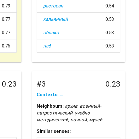
0.79
ресторан
0.54
0.77
кальянный
0.53
0.77
облако
0.53
0.76
паб
0.53
0.23
#3
0.23
Contexts: …
Neighbours:
архив
,
военный-
патриотический
,
учебно-
методический
,
ночной
,
музей
Similar senses: