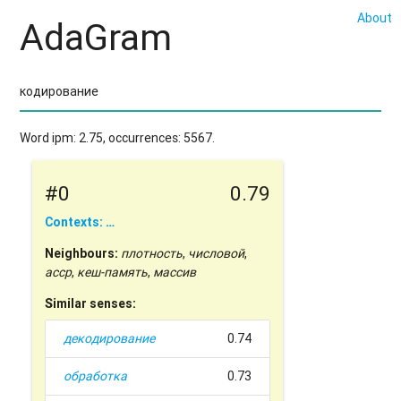
About
AdaGram
Word ipm: 2.75, occurrences: 5567.
#0
0.79
Contexts: …
Neighbours:
плотность
,
числовой
,
асср
,
кеш-память
,
массив
Similar senses:
декодирование
0.74
обработка
0.73