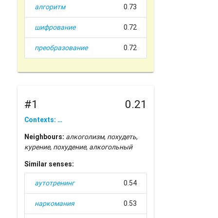
алгоритм
0.73
шифрование
0.72
преобразование
0.72
#1
0.21
Contexts: …
Neighbours:
алкоголизм
,
похудеть
,
курение
,
похудение
,
алкогольный
Similar senses:
аутотренинг
0.54
наркомания
0.53