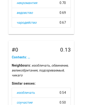
некромантия
0.70
ведовство
0.69
чародейство
0.67
#0
0.13
Contexts: …
Neighbours:
изобличать
,
обвинение
,
великобритания
,
подозреваемый
,
чикаго
Similar senses:
изобличать
0.54
соучастие
0.50