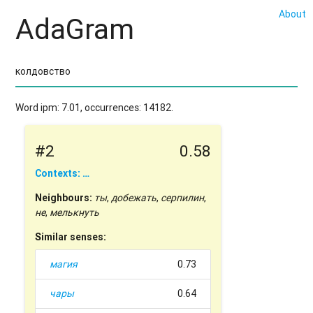
About
AdaGram
Word ipm: 7.01, occurrences: 14182.
#2
0.58
Contexts: …
Neighbours:
ты
,
добежать
,
серпилин
,
не
,
мелькнуть
Similar senses:
магия
0.73
чары
0.64