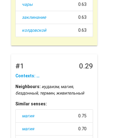
чары
0.63
заклинание
0.63
колдовской
0.63
#1
0.29
Contexts: …
Neighbours:
иудаизм
,
магия
,
бездонный
,
термин
,
живительный
Similar senses:
магия
0.75
магия
0.70