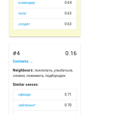
командир
0.64
полк
0.63
солдат
0.63
#4
0.16
Contexts: …
Neighbours:
похлопать
,
улыбаться
,
словно
,
пожимать
,
подбородок
Similar senses:
офицер
0.71
лейтенант
0.70