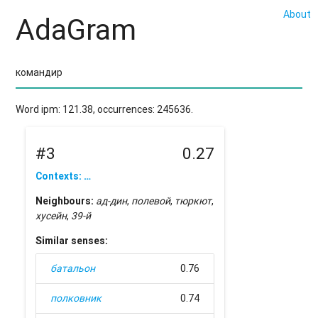
About
AdaGram
Word ipm: 121.38, occurrences: 245636.
#3
0.27
Contexts: …
Neighbours:
ад-дин
,
полевой
,
тюркют
,
хусейн
,
39-й
Similar senses:
батальон
0.76
полковник
0.74