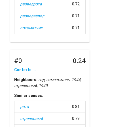
разведрота
0.72
разведвзвод
0.71
автоматчик
0.71
#0
0.24
Contexts: …
Neighbours:
год
,
заместитель
,
1944
,
стрелковый
,
1940
Similar senses:
рота
0.81
стрелковый
0.79