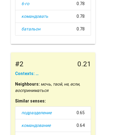
6-го
0.78
командовать
0.78
батальон
0.78
#2
0.21
Contexts: …
Neighbours:
мочь
,
твой
,
не
,
если
,
восприниматься
Similar senses:
подразделение
0.65
командование
0.64