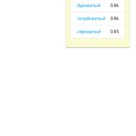
буроватый
0.86
голубоватый
0.86
сероватый
0.85