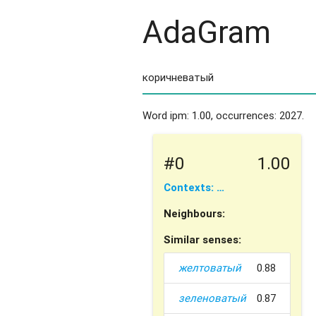
AdaGram
Word ipm: 1.00, occurrences: 2027.
#0
1.00
Contexts: …
Neighbours:
Similar senses:
желтоватый
0.88
зеленоватый
0.87