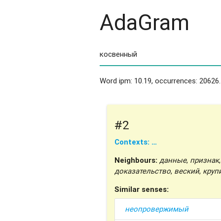
AdaGram
Word ipm: 10.19, occurrences: 20626.
#2
Contexts: …
Neighbours:
данные
,
признак
,
доказательство
,
веский
,
круп
Similar senses:
неопровержимый