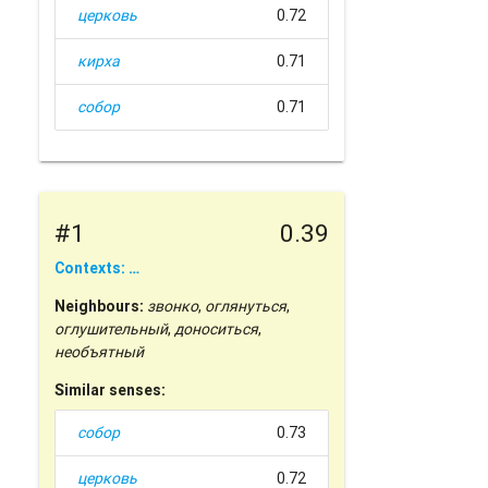
церковь
0.72
кирха
0.71
собор
0.71
#1
0.39
Contexts: …
Neighbours:
звонко
,
оглянуться
,
оглушительный
,
доноситься
,
необъятный
Similar senses:
собор
0.73
церковь
0.72