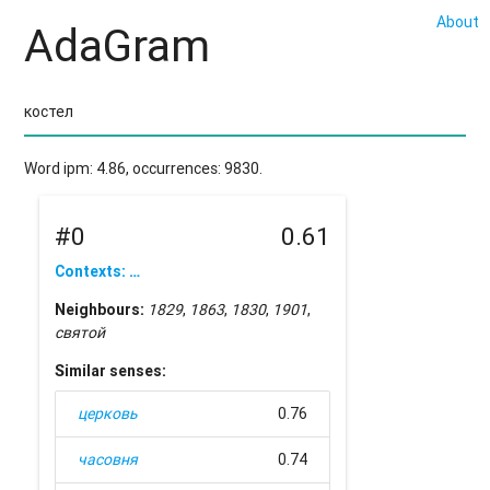
About
AdaGram
Word ipm: 4.86, occurrences: 9830.
#0
0.61
Contexts: …
Neighbours:
1829
,
1863
,
1830
,
1901
,
святой
Similar senses:
церковь
0.76
часовня
0.74