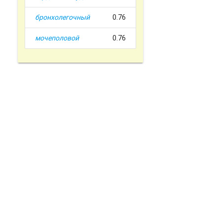
бронхолегочный
0.76
мочеполовой
0.76