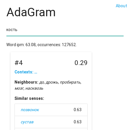
About
AdaGram
Word ipm: 63.08, occurrences: 127652.
#4
0.29
Contexts: …
Neighbours:
до
,
дрожь
,
пробирать
,
мозг
,
насквозь
Similar senses:
позвонок
0.63
сустав
0.63