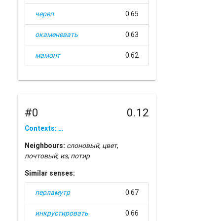
череп
0.65
окаменевать
0.63
мамонт
0.62
#0
0.12
Contexts: …
Neighbours:
слоновый
,
цвет
,
почтовый
,
из
,
потир
Similar senses:
перламутр
0.67
инкрустировать
0.66