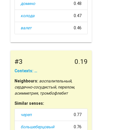
домино
0.48
колода
0.47
валет
0.46
#3
0.19
Contexts: …
Neighbours:
воспалительный
,
сердечно-сосудистый
,
перелом
,
асимметрия
,
тромбофлебит
Similar senses:
череп
0.77
большеберцовый
0.76