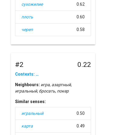
сухожилие
0.62
плоть
0.60
череп
0.58
#2
0.22
Contexts: …
Neighbours:
игра
,
азартный
,
игральный
,
бросать
,
покер
Similar senses:
игральный
0.50
карта
0.49