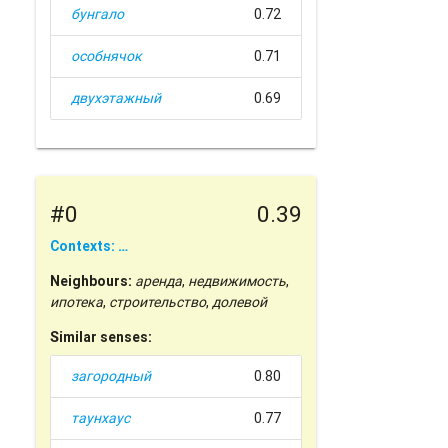
бунгало
0.72
особнячок
0.71
двухэтажный
0.69
#0
0.39
Contexts: …
Neighbours:
аренда
,
недвижимость
,
ипотека
,
строительство
,
долевой
Similar senses:
загородный
0.80
таунхаус
0.77