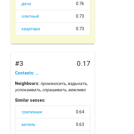
дача
0.76
элитный
0.73
квартира
0.73
#3
0.17
Contexts: …
Neighbours:
произносить
,
вздыхать
,
успокаивать
,
спрашивать
,
вежливо
Similar senses:
трапезная
0.64
мотель
0.63