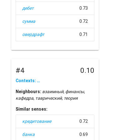
дебет
0.73
сумма
0.72
овердрафт
0.71
#4
0.10
Contexts: …
Neighbours:
взаимный
,
финансы
,
кафедра
,
таврический
,
теория
Similar senses:
кредитование
0.72
банка
0.69