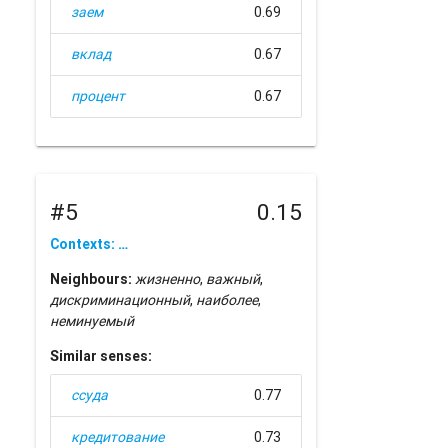
заем
0.69
вклад
0.67
процент
0.67
#5
0.15
Contexts: …
Neighbours:
жизненно
,
важный
,
дискриминационный
,
наиболее
,
неминуемый
Similar senses:
ссуда
0.77
кредитование
0.73