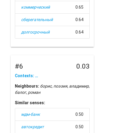
коммерческий
0.65
сберегательный
0.64
долгосрочный
0.64
#6
0.03
Contexts: …
Neighbours:
борис
,
поэзия
,
владимир
,
балог
,
роман
Similar senses:
мдм-банк
0.50
автокредит
0.50