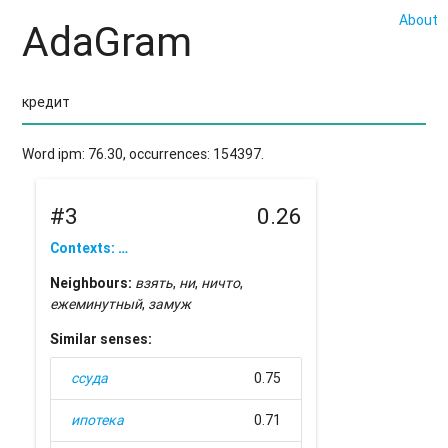
About
AdaGram
Word ipm: 76.30, occurrences: 154397.
#3
0.26
Contexts: …
Neighbours:
взять
,
ни
,
ничто
,
ежеминутный
,
замуж
Similar senses:
ссуда
0.75
ипотека
0.71