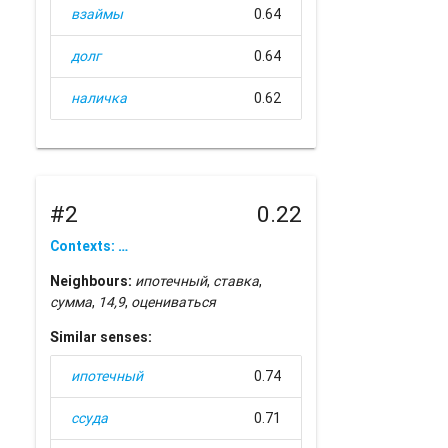
взаймы
0.64
долг
0.64
наличка
0.62
#2
0.22
Contexts: …
Neighbours:
ипотечный
,
ставка
,
сумма
,
14,9
,
оцениваться
Similar senses:
ипотечный
0.74
ссуда
0.71