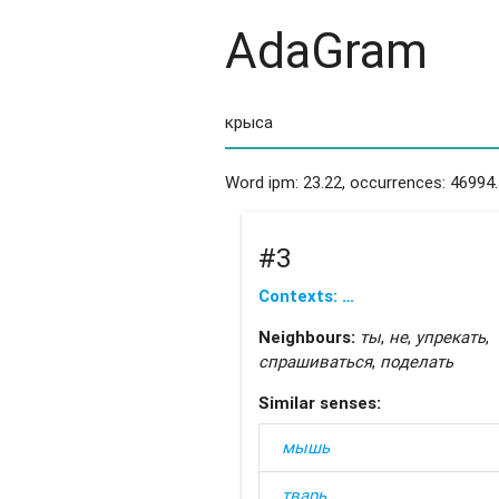
AdaGram
Word ipm: 23.22, occurrences: 46994.
#3
Contexts: …
Neighbours:
ты
,
не
,
упрекать
,
спрашиваться
,
поделать
Similar senses:
мышь
тварь