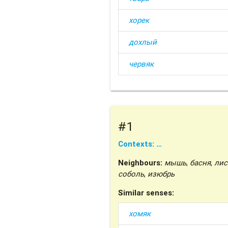
хорек
дохлый
червяк
#1
Contexts: …
Neighbours:
мышь
,
басня
,
лис
соболь
,
изюбрь
Similar senses:
хомяк