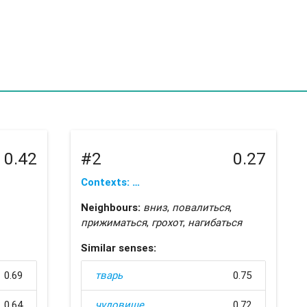
0.42
#2
0.27
Contexts: …
Neighbours:
вниз
,
повалиться
,
прижиматься
,
грохот
,
нагибаться
Similar senses:
0.69
тварь
0.75
0.64
чудовище
0.72