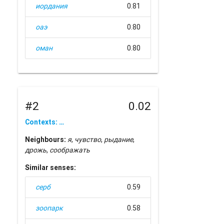
иордания
0.81
оаэ
0.80
оман
0.80
#2
0.02
Contexts: …
Neighbours:
я
,
чувство
,
рыдание
,
дрожь
,
соображать
Similar senses:
серб
0.59
зоопарк
0.58