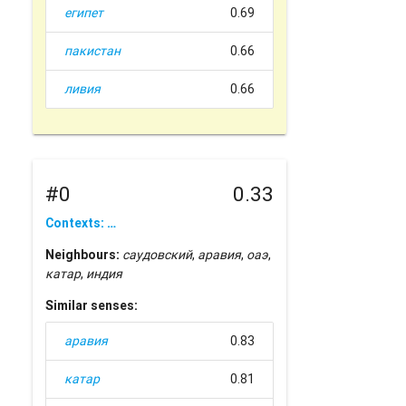
египет
0.69
пакистан
0.66
ливия
0.66
#0
0.33
Contexts: …
Neighbours:
саудовский
,
аравия
,
оаэ
,
катар
,
индия
Similar senses:
аравия
0.83
катар
0.81