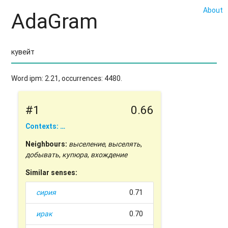
About
AdaGram
Word ipm: 2.21, occurrences: 4480.
#1
0.66
Contexts: …
Neighbours:
выселение
,
выселять
,
добывать
,
купюра
,
вхождение
Similar senses:
сирия
0.71
ирак
0.70