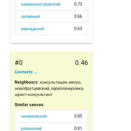
каменноостровский
0.73
литейный
0.66
вернадский
0.63
#0
0.46
Contexts: …
Neighbours:
консультация
,
метро
,
новобратцевский
,
перепланировка
,
юрист-консультант
Similar senses:
нахимовский
0.85
рязанский
0.81