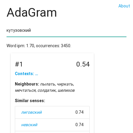
About
AdaGram
Word ipm: 1.70, occurrences: 3450.
#1
0.54
Contexts: …
Neighbours:
пылать
,
чиркать
,
мечтаться
,
солдатик
,
шелихов
Similar senses:
лиговский
0.74
невский
0.74