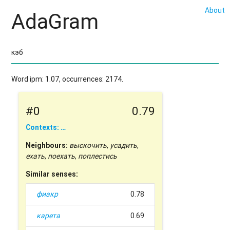
About
AdaGram
Word ipm: 1.07, occurrences: 2174.
#0
0.79
Contexts: …
Neighbours:
выскочить
,
усадить
,
ехать
,
поехать
,
поплестись
Similar senses:
фиакр
0.78
карета
0.69