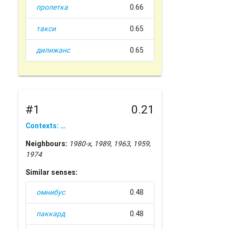
пролетка
0.66
такси
0.65
дилижанс
0.65
#1
0.21
Contexts: …
Neighbours:
1980-х
,
1989
,
1963
,
1959
,
1974
Similar senses:
омнибус
0.48
паккард
0.48