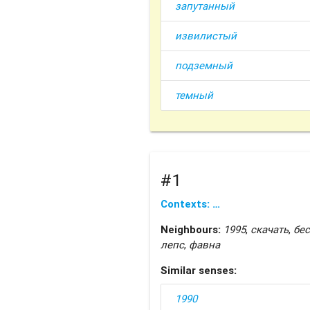
запутанный
извилистый
подземный
темный
#1
Contexts: …
Neighbours:
1995
,
скачать
,
бе
лепс
,
фавна
Similar senses:
1990