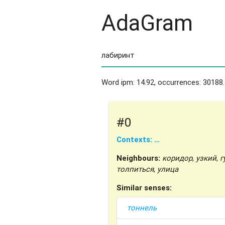
AdaGram
Word ipm: 14.92, occurrences: 30188.
#0
Contexts: …
Neighbours:
коридор
,
узкий
,
г
толпиться
,
улица
Similar senses:
тоннель