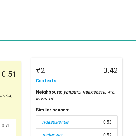
#2
0.42
0.51
Contexts: …
Neighbours:
удирать
,
навлекать
,
что
,
устой
,
мочь
,
не
Similar senses:
подземелье
0.53
0.71
лабиринт
0.52