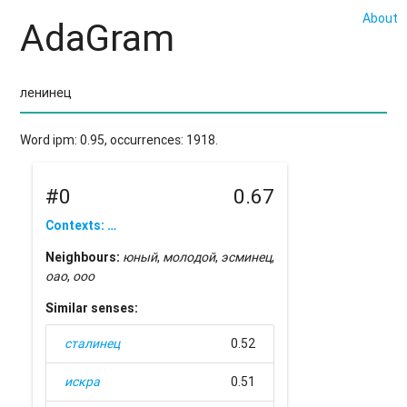
About
AdaGram
Word ipm: 0.95, occurrences: 1918.
#0
0.67
Contexts: …
Neighbours:
юный
,
молодой
,
эсминец
,
оао
,
ооо
Similar senses:
сталинец
0.52
искра
0.51