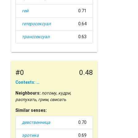
гей
0.71
гетеросексуал
0.64
транссексуал
0.63
#0
0.48
Contexts: …
Neighbours:
потому
,
кудри
,
распухать
,
грим
,
свисать
Similar senses:
девственница
0.70
эротика
0.69