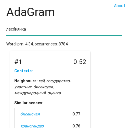
About
AdaGram
Word ipm: 4.34, occurrences: 8784.
#1
0.52
Contexts: …
Neighbours:
гей
,
государство-
участник
,
бисексуал
,
международный
,
оценка
Similar senses:
бисексуал
0.77
трансгендер
0.76