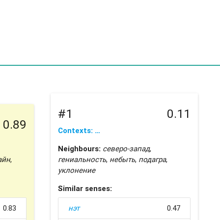
#1
0.11
0.89
Contexts: …
Neighbours:
северо-запад
,
айн
,
гениальность
,
небыть
,
подагра
,
уклонение
Similar senses:
0.83
нэт
0.47