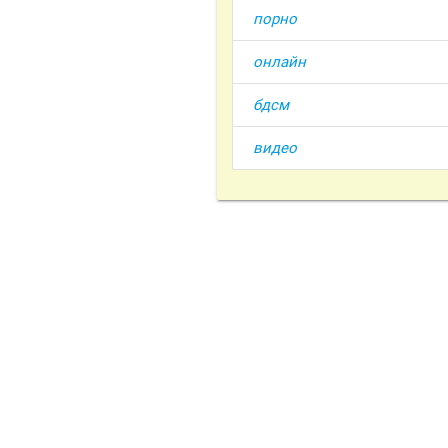
порно
онлайн
бдсм
видео