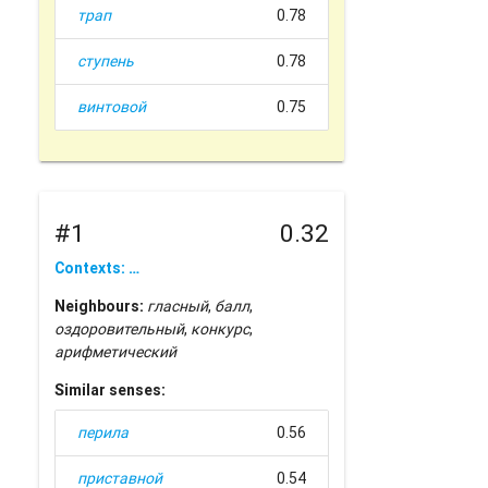
трап
0.78
ступень
0.78
винтовой
0.75
#1
0.32
Contexts: …
Neighbours:
гласный
,
балл
,
оздоровительный
,
конкурс
,
арифметический
Similar senses:
перила
0.56
приставной
0.54