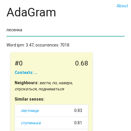
About
AdaGram
Word ipm: 3.47, occurrences: 7018.
#0
0.68
Contexts: …
Neighbours:
вести
,
по
,
наверх
,
спускаться
,
подниматься
Similar senses:
лестница
0.83
ступенька
0.81