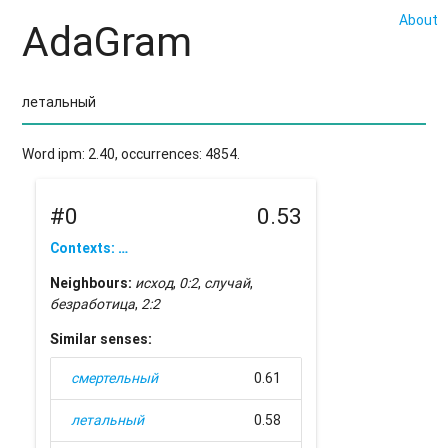
About
AdaGram
Word ipm: 2.40, occurrences: 4854.
#0
0.53
Contexts: …
Neighbours:
исход
,
0:2
,
случай
,
безработица
,
2:2
Similar senses:
смертельный
0.61
летальный
0.58