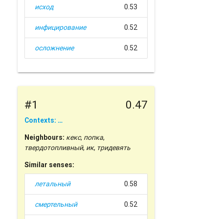
исход
0.53
инфицирование
0.52
осложнение
0.52
#1
0.47
Contexts: …
Neighbours:
кекс
,
попка
,
твердотопливный
,
ик
,
тридевять
Similar senses:
летальный
0.58
смертельный
0.52