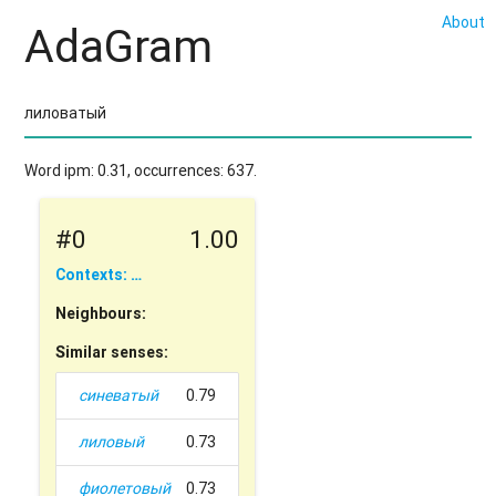
About
AdaGram
Word ipm: 0.31, occurrences: 637.
#0
1.00
Contexts: …
Neighbours:
Similar senses:
синеватый
0.79
лиловый
0.73
фиолетовый
0.73