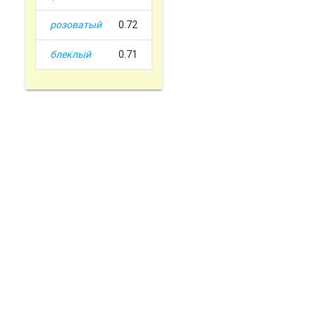
розоватый
0.72
блеклый
0.71