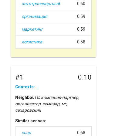
автотранспортный
0.60
организация
0.59
маркетинг
0.59
логистика
0.58
#1
0.10
Contexts: …
Neighbours:
компания-партнер
,
организатор
,
семинар
,
мг
,
сахаровский
Similar senses:
спар
0.68