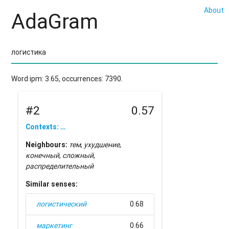
About
AdaGram
Word ipm: 3.65, occurrences: 7390.
#2
0.57
Contexts: …
Neighbours:
тем
,
ухудшение
,
конечный
,
сложный
,
распределительный
Similar senses:
логистический
0.68
маркетинг
0.66