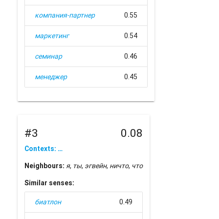
компания-партнер
0.55
маркетинг
0.54
семинар
0.46
менеджер
0.45
#3
0.08
Contexts: …
Neighbours:
я
,
ты
,
эгвейн
,
ничто
,
что
Similar senses:
биатлон
0.49