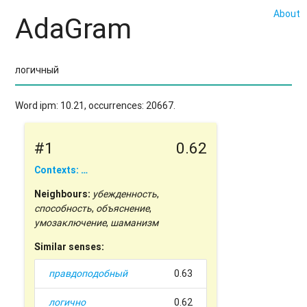
About
AdaGram
Word ipm: 10.21, occurrences: 20667.
#1
0.62
Contexts: …
Neighbours:
убежденность
,
способность
,
объяснение
,
умозаключение
,
шаманизм
Similar senses:
правдоподобный
0.63
логично
0.62