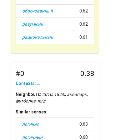
обоснованный
0.62
разумный
0.62
рациональный
0.61
#0
0.38
Contexts: …
Neighbours:
2010
,
18:50
,
аквапарк
,
футболка
,
ж/д
Similar senses:
логично
0.63
логичный
0.60