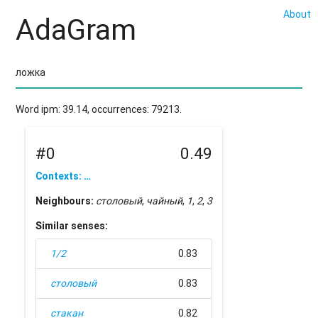
About
AdaGram
Word ipm: 39.14, occurrences: 79213.
#0
0.49
Contexts: …
Neighbours:
столовый
,
чайный
,
1
,
2
,
3
Similar senses:
1/2
0.83
столовый
0.83
стакан
0.82