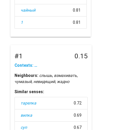
чайный
0.81
1
0.81
#1
0.15
Contexts: …
Neighbours:
слышь
,
взмахивать
,
чумазый
,
невидящий
,
жадно
Similar senses:
тарелка
0.72
вилка
0.69
суп
0.67