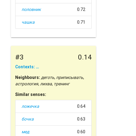
половник
0.72
чашка
0.71
#3
0.14
Contexts: …
Neighbours:
деготь
,
приписывать
,
астрология
,
лихва
,
тренинг
Similar senses:
ложечка
0.64
бочка
0.63
мед
0.60