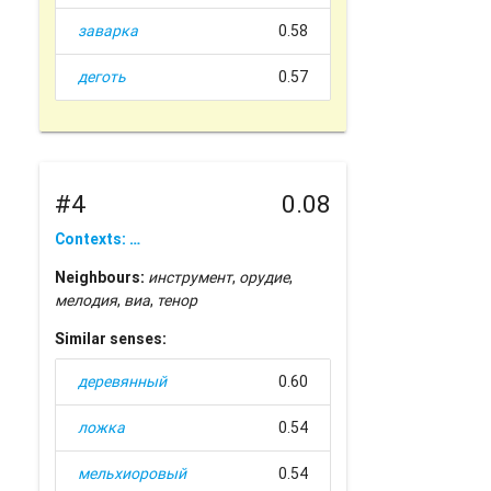
заварка
0.58
деготь
0.57
#4
0.08
Contexts: …
Neighbours:
инструмент
,
орудие
,
мелодия
,
виа
,
тенор
Similar senses:
деревянный
0.60
ложка
0.54
мельхиоровый
0.54