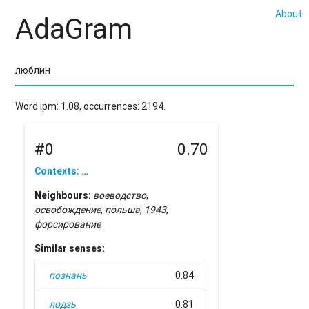
About
AdaGram
Word ipm: 1.08, occurrences: 2194.
#0
0.70
Contexts: …
Neighbours:
воеводство
,
освобождение
,
польша
,
1943
,
форсирование
Similar senses:
познань
0.84
лодзь
0.81