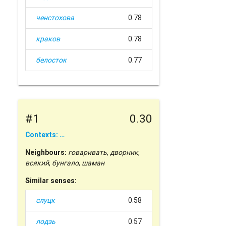
ченстохова
0.78
краков
0.78
белосток
0.77
#1
0.30
Contexts: …
Neighbours:
говаривать
,
дворник
,
всякий
,
бунгало
,
шаман
Similar senses:
слуцк
0.58
лодзь
0.57