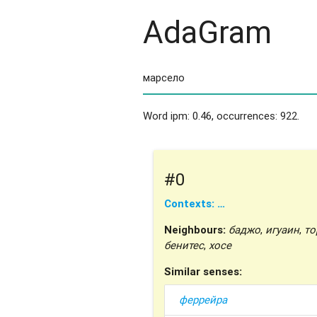
AdaGram
Word ipm: 0.46, occurrences: 922.
#0
Contexts: …
Neighbours:
баджо
,
игуаин
,
то
бенитес
,
хосе
Similar senses:
феррейра