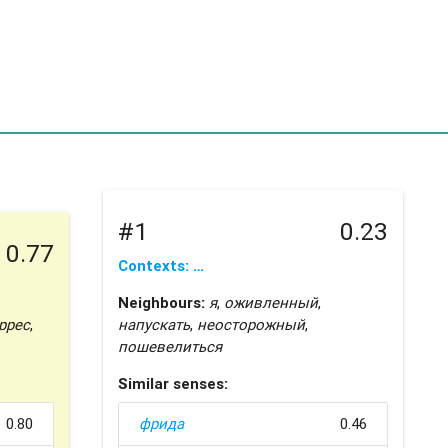
#1
0.23
0.77
Contexts: …
Neighbours:
я
,
оживленный
,
ррес
,
напускать
,
неосторожный
,
пошевелиться
Similar senses:
0.80
фрида
0.46