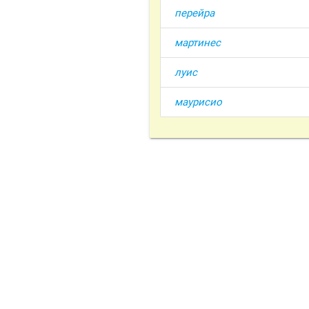
перейра
мартинес
луис
маурисио