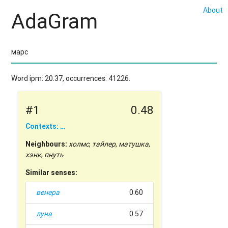
About
AdaGram
Word ipm: 20.37, occurrences: 41226.
#1
0.48
Contexts: …
Neighbours:
холмс
,
тайлер
,
матушка
,
хэнк
,
пнуть
Similar senses:
венера
0.60
луна
0.57