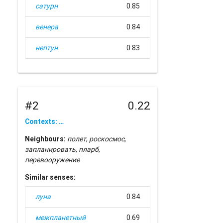
сатурн
0.85
венера
0.84
нептун
0.83
#2
0.22
Contexts: …
Neighbours:
полет
,
роскосмос
,
запланировать
,
пларб
,
перевооружение
Similar senses:
луна
0.84
межпланетный
0.69