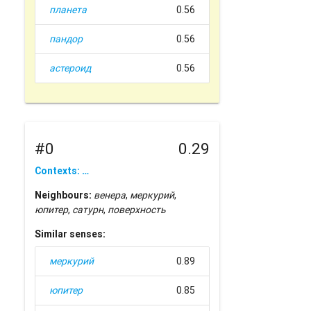
планета
0.56
пандор
0.56
астероид
0.56
#0
0.29
Contexts: …
Neighbours:
венера
,
меркурий
,
юпитер
,
сатурн
,
поверхность
Similar senses:
меркурий
0.89
юпитер
0.85