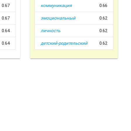
0.67
коммуникация
0.66
0.67
эмоциональный
0.62
0.64
личность
0.62
0.64
детский-родительский
0.62