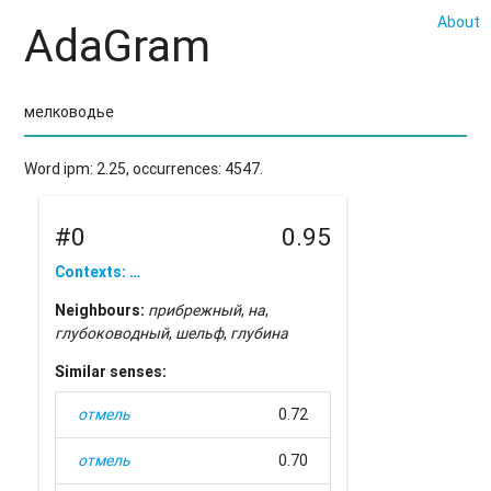
About
AdaGram
Word ipm: 2.25, occurrences: 4547.
#0
0.95
Contexts: …
Neighbours:
прибрежный
,
на
,
глубоководный
,
шельф
,
глубина
Similar senses:
отмель
0.72
отмель
0.70