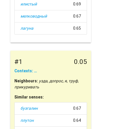
илистый
0.69
мелководный
0.67
лагуна
0.65
#1
0.05
Contexts: …
Neighbours:
узда
,
допрос
,
я
,
труф
,
прикуривать
Similar senses:
бузгалин
0.67
плутон
0.64