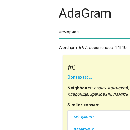
AdaGram
Word ipm: 6.97, occurrences: 14110.
#0
Contexts: …
Neighbours:
огонь
,
воинский
,
кладбище
,
храмовый
,
память
Similar senses:
монумент
памятник