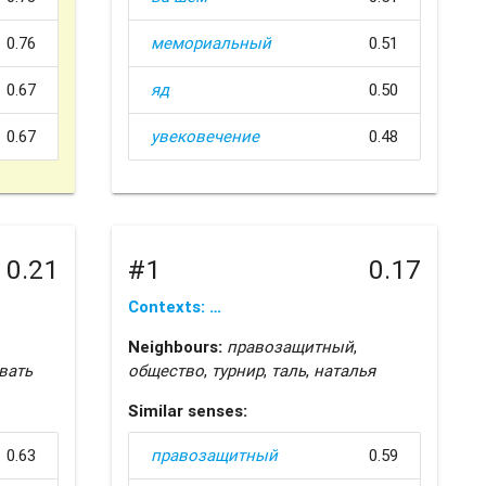
0.76
мемориальный
0.51
0.67
яд
0.50
0.67
увековечение
0.48
0.21
#1
0.17
Contexts: …
Neighbours:
правозащитный
,
вать
общество
,
турнир
,
таль
,
наталья
Similar senses:
0.63
правозащитный
0.59