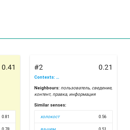
0.41
#2
0.21
Contexts: …
Neighbours:
пользователь
,
сведение
,
контент
,
правка
,
информация
Similar senses:
0.81
холокост
0.56
0.78
ва-шем
0.51