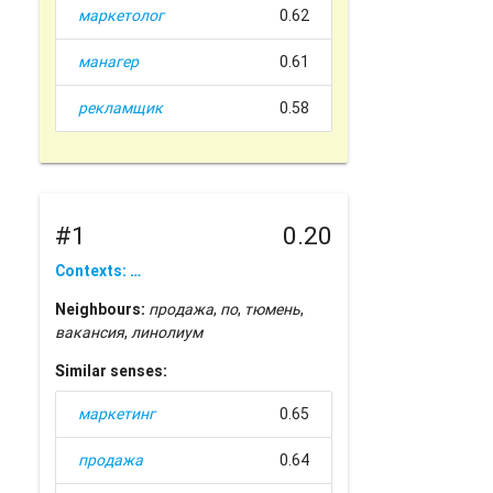
маркетолог
0.62
манагер
0.61
рекламщик
0.58
#1
0.20
Contexts: …
Neighbours:
продажа
,
по
,
тюмень
,
вакансия
,
линолиум
Similar senses:
маркетинг
0.65
продажа
0.64