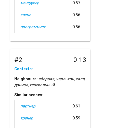
менеджер
0.57
звено
0.56
программист
0.56
#2
0.13
Contexts: …
Neighbours:
сборная
,
чарльтон
,
халл
,
дэниэл
,
генеральный
Similar senses:
партнер
0.61
тренер
0.59