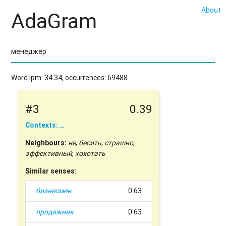
About
AdaGram
Word ipm: 34.34, occurrences: 69488.
#3
0.39
Contexts: …
Neighbours:
не
,
бесить
,
страшно
,
эффективный
,
хохотать
Similar senses:
бизнесмен
0.63
продажник
0.63