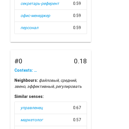
секретарь-референт
0.59
офис-менеджер
0.59
персонал
0.59
#0
0.18
Contexts: …
Neighbours:
файловый
,
средний
,
звено
,
эффективный
,
регулировать
Similar senses:
управленец
0.67
маркетолог
0.57