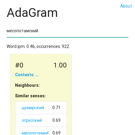
About
AdaGram
Word ipm: 0.46, occurrences: 922.
#0
1.00
Contexts: …
Neighbours:
Similar senses:
шумерский
0.71
этрусский
0.69
месопотамий
0.69