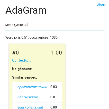
About
AdaGram
Word ipm: 0.51, occurrences: 1035.
#0
1.00
Contexts: …
Neighbours:
Similar senses:
пресвитерианский
0.83
баптистский
0.81
епископальный
0.80