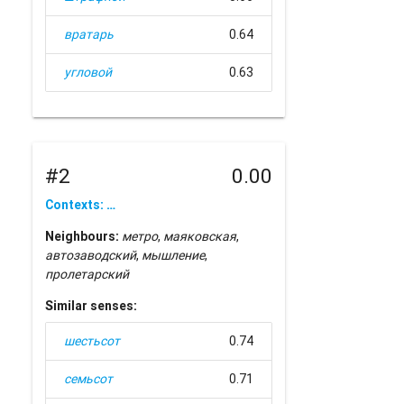
вратарь
0.64
угловой
0.63
#2
0.00
Contexts: …
Neighbours:
метро
,
маяковская
,
автозаводский
,
мышление
,
пролетарский
Similar senses:
шестьсот
0.74
семьсот
0.71