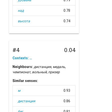
уровень
0.79
над
0.78
высота
0.74
#4
0.04
Contexts: …
Neighbours:
дистанция
,
медаль
,
чемпионат
,
вольный
,
призер
Similar senses:
м
0.93
дистанция
0.86
бег
0.81