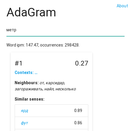
About
AdaGram
Word ipm: 147.47, occurrences: 298428.
#1
0.27
Contexts: …
Neighbours:
от
,
карсидар
,
загораживать
,
найл
,
несколько
Similar senses:
ярд
0.89
фут
0.86