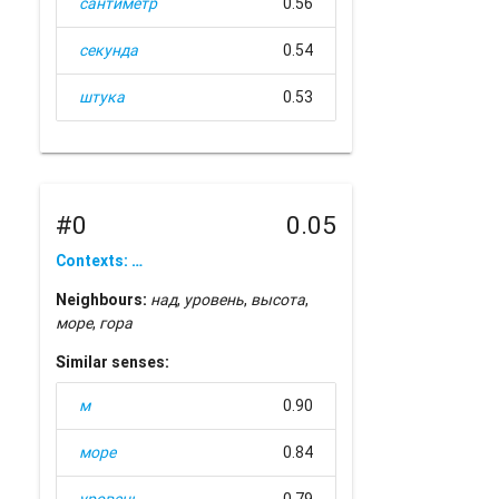
сантиметр
0.56
секунда
0.54
штука
0.53
#0
0.05
Contexts: …
Neighbours:
над
,
уровень
,
высота
,
море
,
гора
Similar senses:
м
0.90
море
0.84