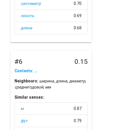
сантиметр
0.70
локоть
0.69
длина
0.68
#6
0.15
Contexts: …
Neighbours:
ширина
,
длина
,
диаметр
,
среднегодовой
,
мм
Similar senses:
м
0.87
фут
0.79