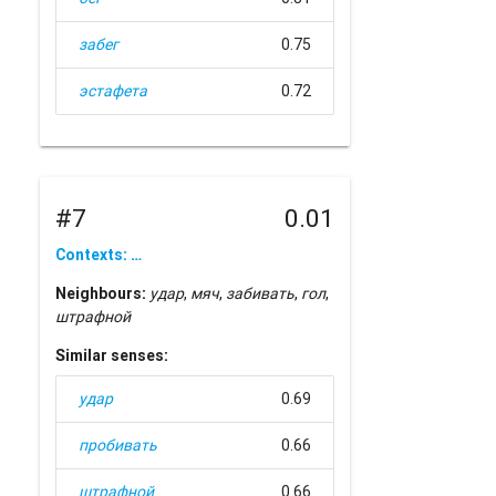
забег
0.75
эстафета
0.72
#7
0.01
Contexts: …
Neighbours:
удар
,
мяч
,
забивать
,
гол
,
штрафной
Similar senses:
удар
0.69
пробивать
0.66
штрафной
0.66