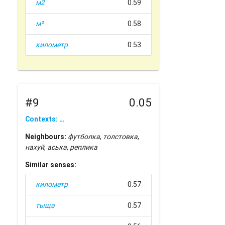
м2
0.59
м²
0.58
километр
0.53
#9
0.05
Contexts: …
Neighbours:
футболка
,
толстовка
,
нахуй
,
аська
,
реплика
Similar senses:
километр
0.57
тыща
0.57