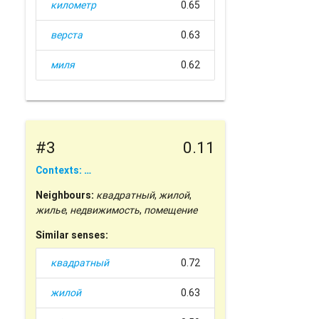
километр
0.65
верста
0.63
миля
0.62
#3
0.11
Contexts: …
Neighbours:
квадратный
,
жилой
,
жилье
,
недвижимость
,
помещение
Similar senses:
квадратный
0.72
жилой
0.63