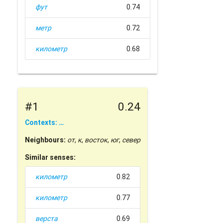
фут
0.74
метр
0.72
километр
0.68
#1
0.24
Contexts: …
Neighbours:
от
,
к
,
восток
,
юг
,
север
Similar senses:
километр
0.82
километр
0.77
верста
0.69