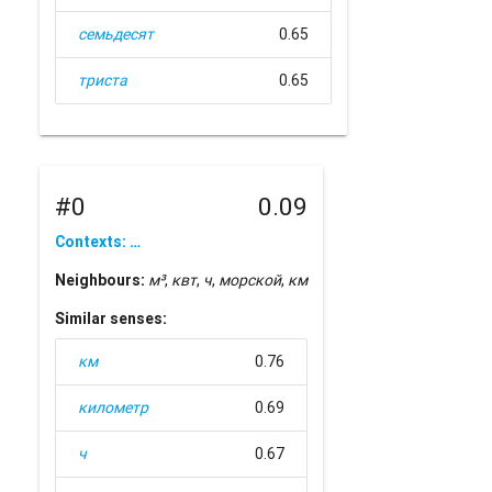
семьдесят
0.65
триста
0.65
#0
0.09
Contexts: …
Neighbours:
м³
,
квт
,
ч
,
морской
,
км
Similar senses:
км
0.76
километр
0.69
ч
0.67