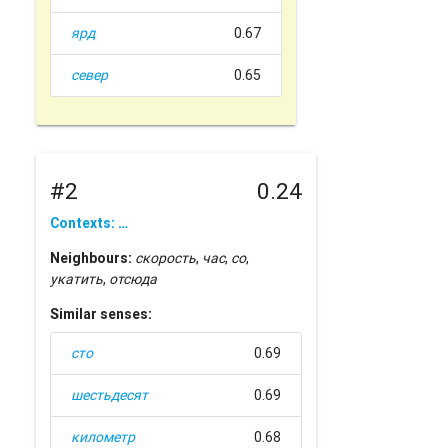
ярд
0.67
север
0.65
#2
0.24
Contexts: …
Neighbours:
скорость
,
час
,
со
,
укатить
,
отсюда
Similar senses:
сто
0.69
шестьдесят
0.69
километр
0.68