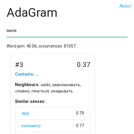
About
AdaGram
Word ipm: 40.06, occurrences: 81057.
#3
0.37
Contexts: …
Neighbours:
найл
,
заволакивать
,
словно
,
тянуться
,
окидывать
Similar senses:
ярд
0.79
километр
0.77