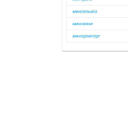
минсельхоз
минсвязи
минпромторг