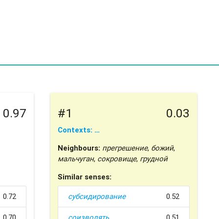
0.97
#1
0.03
Contexts: …
Neighbours:
прегрешение
,
божий
,
мальчуган
,
сокровище
,
грудной
Similar senses:
0.72
субсидирование
0.52
0.70
соизволять
0.51