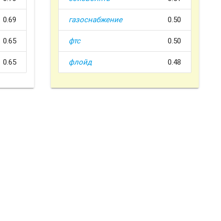
0.69
газоснабжение
0.50
0.65
фтс
0.50
0.65
флойд
0.48