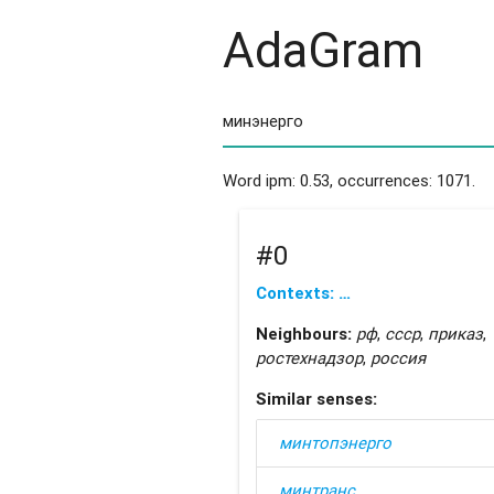
AdaGram
Word ipm: 0.53, occurrences: 1071.
#0
Contexts: …
Neighbours:
рф
,
ссср
,
приказ
,
ростехнадзор
,
россия
Similar senses:
минтопэнерго
минтранс