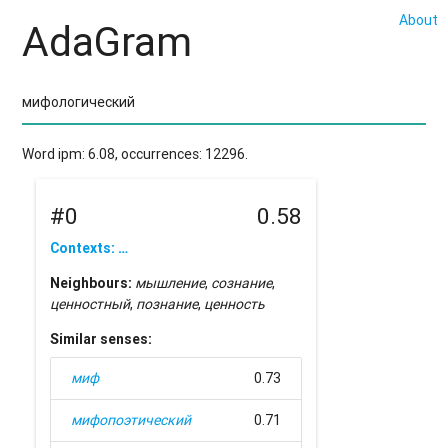
About
AdaGram
Word ipm: 6.08, occurrences: 12296.
#0
0.58
Contexts: …
Neighbours:
мышление
,
сознание
,
ценностный
,
познание
,
ценность
Similar senses:
миф
0.73
мифопоэтический
0.71