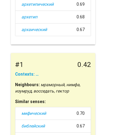
архетипический
0.69
архетип
0.68
архаический
0.67
#1
0.42
Contexts: …
Neighbours:
мраморный
,
нимфа
,
изумруд
,
восседать
,
гектор
Similar senses:
мифический
0.70
библейский
0.67