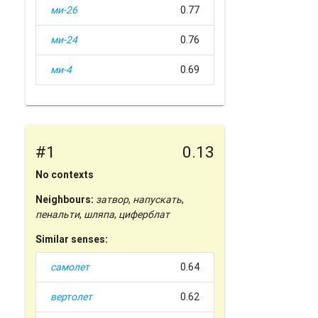
ми-26
0.77
ми-24
0.76
ми-4
0.69
#1
0.13
No contexts
Neighbours:
затвор
,
напускать
,
пенальти
,
шляпа
,
циферблат
Similar senses:
самолет
0.64
вертолет
0.62