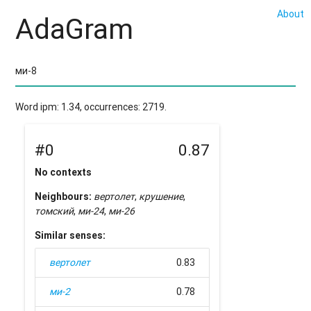
About
AdaGram
Word ipm: 1.34, occurrences: 2719.
#0
0.87
No contexts
Neighbours:
вертолет
,
крушение
,
томский
,
ми-24
,
ми-26
Similar senses:
вертолет
0.83
ми-2
0.78