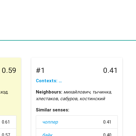
0.59
#1
0.41
Contexts: …
ход
,
Neighbours:
михайлович
,
тычинка
,
хлестаков
,
сабуров
,
костинский
Similar senses:
0.61
чоппер
0.41
0.57
байк
0.40