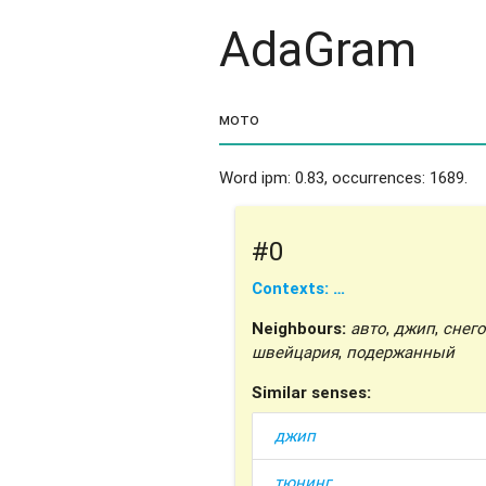
AdaGram
Word ipm: 0.83, occurrences: 1689.
#0
Contexts: …
Neighbours:
авто
,
джип
,
снего
швейцария
,
подержанный
Similar senses:
джип
тюнинг