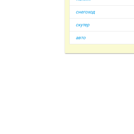
снегоход
скутер
авто