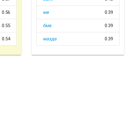
0.56
мв
0.39
0.55
бмв
0.39
0.54
мазда
0.39