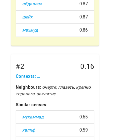
абдаллах
0.87
шейх
0.87
махмуд
0.86
#2
0.16
Contexts: …
Neighbours:
очертя
,
глазеть
,
крепко
,
торанага
,
заклятие
Similar senses:
мухаммад
0.65
халиф
0.59