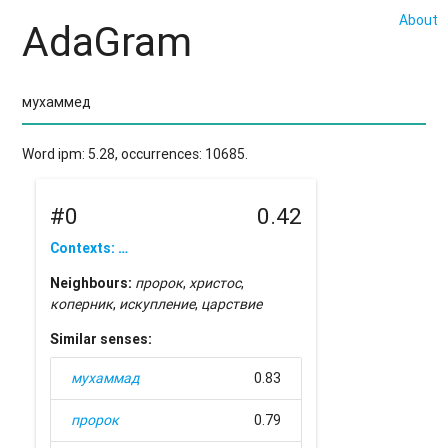
About
AdaGram
Word ipm: 5.28, occurrences: 10685.
#0
0.42
Contexts: …
Neighbours:
пророк
,
христос
,
коперник
,
искупление
,
царствие
Similar senses:
мухаммад
0.83
пророк
0.79