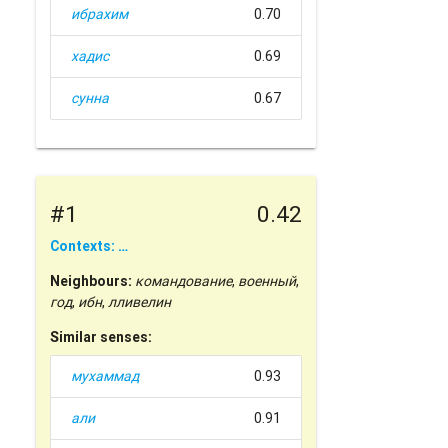
ибрахим
0.70
хадис
0.69
сунна
0.67
#1
0.42
Contexts: …
Neighbours:
командование
,
военный
,
год
,
ибн
,
лливелин
Similar senses:
мухаммад
0.93
али
0.91